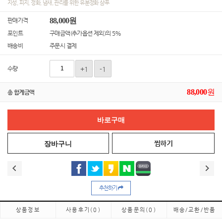
지성, 피지, 정화, 냄새, 관리를 위한 유분정화 샴푸
88,000원
판매가격
포인트
구매금액(추가옵션 제외)의 5%
배송비
주문시 결제
수량
+1
-1
88,000
원
총 합계금액
찜하기
추천하기
상품정보
사용후기
(0)
상품문의
(0)
배송/교환/반품