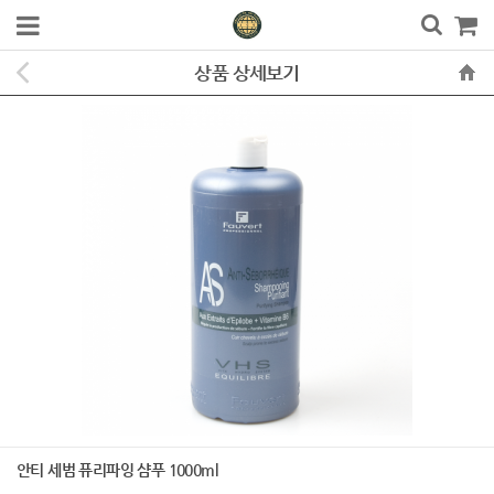
상품 상세보기
안티 세범 퓨리파잉 샴푸 1000ml