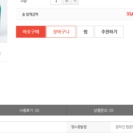
수량
35,
총 합계금액
찜
추천하기
기
사용후기
(0)
상품문의
(0)
영수증발행
온라인 현금