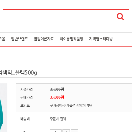
모음
일반브랜드
열펌이론자료
아이롱펌작품방
지역별스터디방
염색약_블랙500g
35,000원
시중가격
35,000원
판매가격
포인트
구매금액(추가옵션 제외)의 5%
배송비
주문시 결제