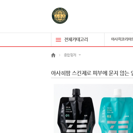
전체카테고리
아사히코리아
종합펌제
아사히팜 스킨제로 피부에 묻지 않는 