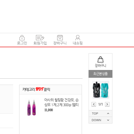
장바구니
최근본상품
카테고리
HOT
클릭
아사히 힐링팜 건강모, 손
1/1
상모 1제,2제 300g (멀티
펌제=모든 웨이브펌 가
11,000
능)