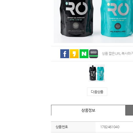
상품 짧은URL 복사하
다음상품
상품정보
상품번호
1782461040