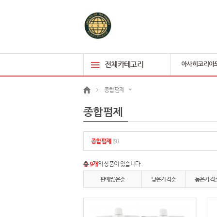
전체카테고리
아사히코리아
종합펌제
종합펌제
종합펌제
(9)
총 9개
의 상품이 있습니다.
판매많은순
낮은가격순
높은가격