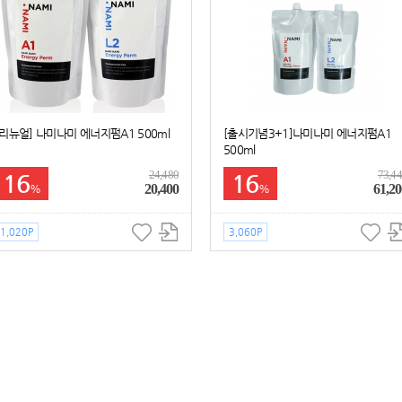
[리뉴얼] 나미나미 에너지펌A1 500ml
[출시기념3+1]나미나미 에너지펌A1
500ml
24,480
73,4
16
16
20,400
61,20
%
%
1,020P
3,060P