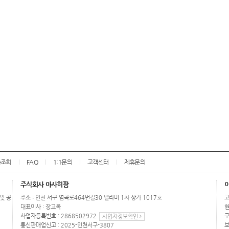
송조회
FAQ
1:1문의
고객센터
제휴문의
주식회사 아사히팜
 및 공
주소 : 인천 서구 염곡로464번길30 벨라미 1차 상가 1017호
고
대표이사 : 장고옥
현
사업자등록번호 : 2868502972
구
사업자정보확인
통신판매업신고 : 2025-인천서구-3807
보