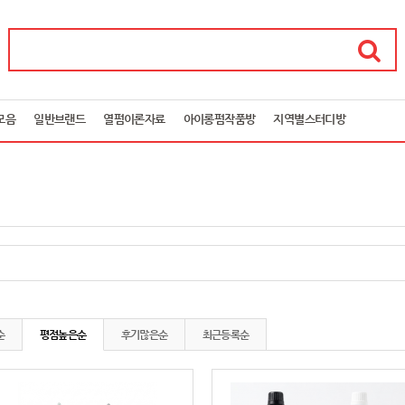
모음
일반브랜드
열펌이론자료
아이롱펌작품방
지역별스터디방
순
평점높은순
후기많은순
최근등록순