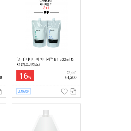
[3+1]나미나미 에너지펌 B1 500ml &
B1(제로베이스)
73,440
16
0
61,200
%
3,060P