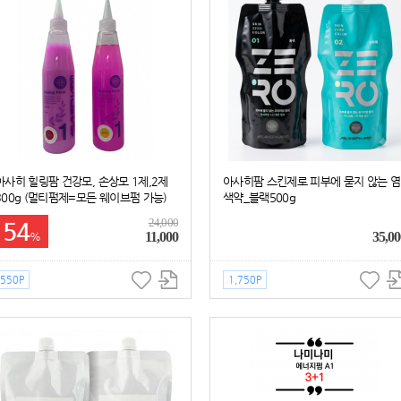
아사히 힐링팜 건강모, 손상모 1제,2제
아사히팜 스킨제로 피부에 묻지 않는 염
300g (멀티펌제=모든 웨이브펌 가능)
색약_블랙500g
24,000
54
11,000
35,00
%
550P
1,750P