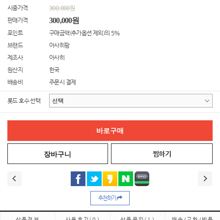
시중가격
300,000원
300,000원
판매가격
포인트
구매금액(추가옵션 제외)의 5%
브랜드
아사히팜
제조사
아사히
원산지
한국
배송비
주문시 결제
롯드 호수 선택
찜하기
추천하기
상품정보
사용후기
(0)
상품문의
(1)
배송/교환/반품