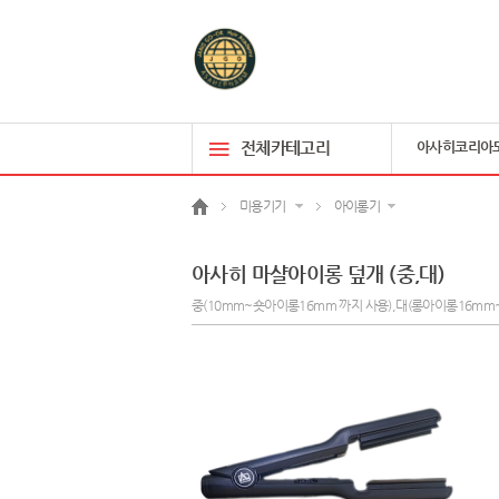
전체카테고리
아사히코리아
미용기기
아이롱기
아사히 마샬아이롱 덮개 (중,대)
중(10mm~숏아이롱16mm 까지 사용),대(롱아이롱16mm~