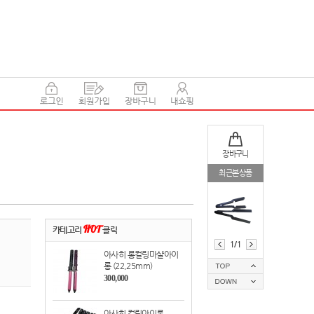
장바구니
최근본상품
카테고리
HOT
클릭
1/1
아사히 롱컬링마샬아이
롱 (22,25mm)
300,000
아사히 컬링아이롱