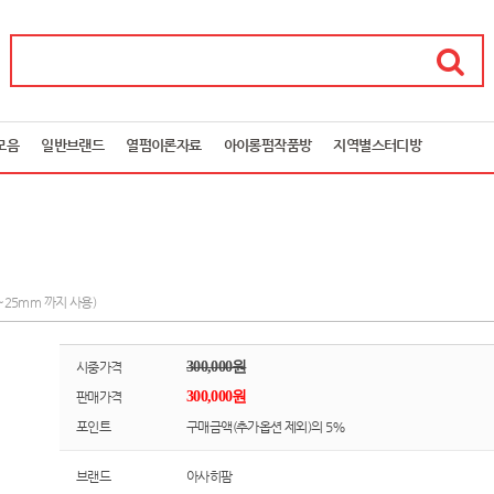
모음
일반브랜드
열펌이론자료
아이롱펌작품방
지역별스터디방
25mm 까지 사용)
300,000원
시중가격
300,000원
판매가격
포인트
구매금액(추가옵션 제외)의 5%
브랜드
아사히팜