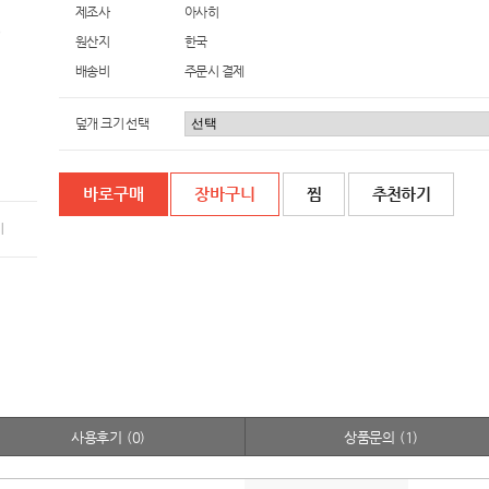
제조사
아사히
원산지
한국
배송비
주문시 결제
덮개 크기 선택
찜
추천하기
기
사용후기
(0)
상품문의
(1)