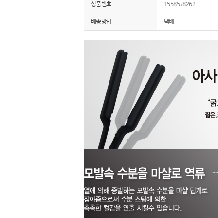
상품번호
1558578262
배송방법
택배