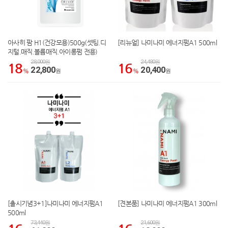
아사히 팜 H1(건강모용)500g(셋팅.디
[리뉴얼] 나미나미 에너지펌A1 500ml
지털.매직.볼륨매직.아이롱펌 전용)
28,000원
24,480원
18
16
22,800
20,400
%
원
%
원
[출시기념3+1]나미나미 에너지펌A1
[견본품] 나미나미 에너지펌A1 300ml
500ml
73,440원
21,600원