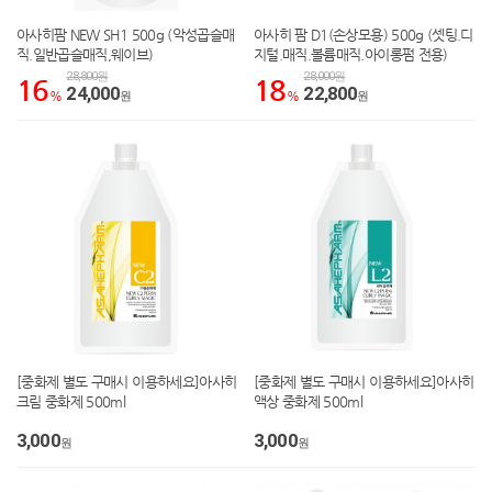
아사히팜 NEW SH1 500g (악성곱슬매
아사히 팜 D1(손상모용) 500g (셋팅.디
직.일반곱슬매직,웨이브)
지털.매직.볼륨매직.아이롱펌 전용)
28,800원
28,000원
16
18
24,000
22,800
%
원
%
원
[중화제 별도 구매시 이용하세요]아사히
[중화제 별도 구매시 이용하세요]아사히
크림 중화제 500ml
액상 중화제 500ml
3,000
3,000
원
원