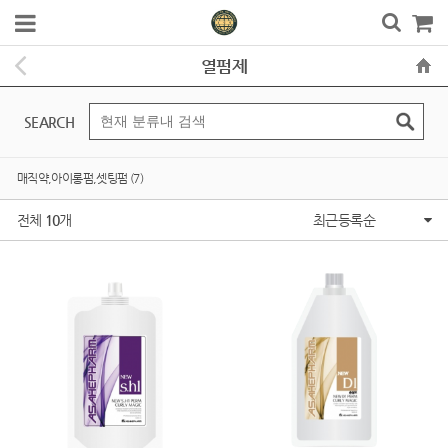
열펌제
SEARCH
매직약,아이롱펌,셋팅펌 (7)
전체
10
개
최근등록순