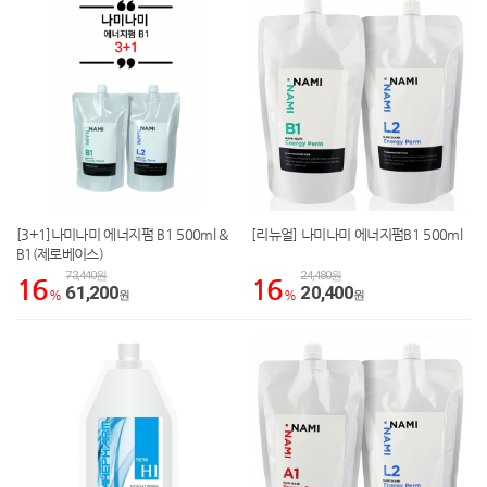
[3+1]나미나미 에너지펌 B1 500ml &
[리뉴얼] 나미나미 에너지펌B1 500ml
B1(제로베이스)
73,440원
24,480원
16
16
61,200
20,400
%
원
%
원