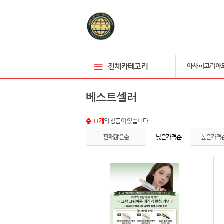
전체카테고리
아사히코리아
베스트셀러
총 33개
의 상품이 있습니다.
판매많은순
낮은가격순
높은가격