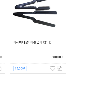
아사히 마샬아이롱 덮개 (중,대)
0
300,000
15,000P