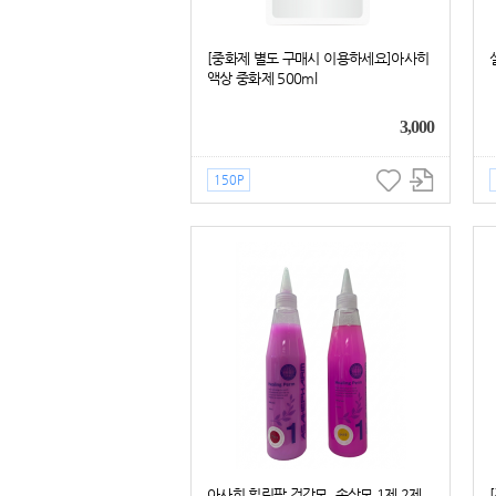
[중화제 별도 구매시 이용하세요]아사히
액상 중화제 500ml
3,000
150P
아사히 힐링팜 건강모, 손상모 1제,2제