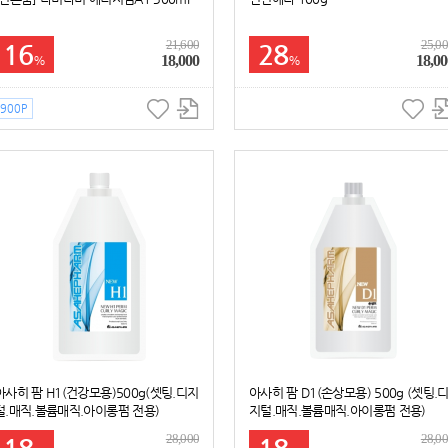
21,600
25,0
16
28
18,000
18,00
%
%
900P
아사히 팜 H1(건강모용)500g(셋팅.디지
아사히 팜 D1(손상모용) 500g (셋팅.
털.매직.볼륨매직.아이롱펌 전용)
지털.매직.볼륨매직.아이롱펌 전용)
28,000
28,0