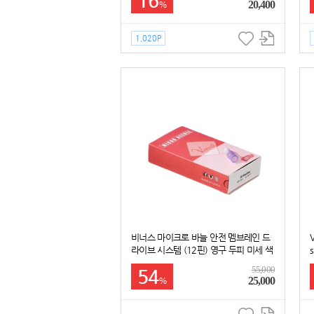
16
20,400
%
1,020P
비너스 마이크로 바늘 안전 멤브레인 드
라이브 시스템 (12핀) 영구 두피 미세 색
소 침착 니들
55,000
54
25,000
%