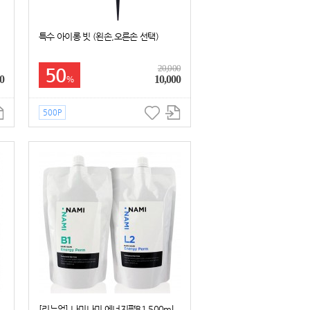
특수 아이롱 빗 (왼손,오른손 선택)
20,000
50
0
10,000
%
500P
[리뉴얼] 나미나미 에너지펌B1 500ml