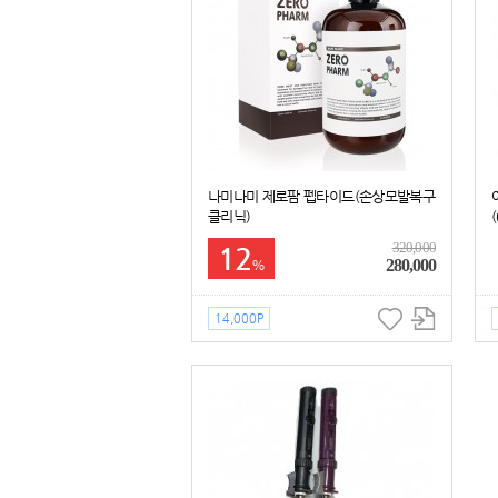
나미나미 제로팜 펩타이드(손상모발복구
클리닉)
320,000
12
280,000
%
14,000P