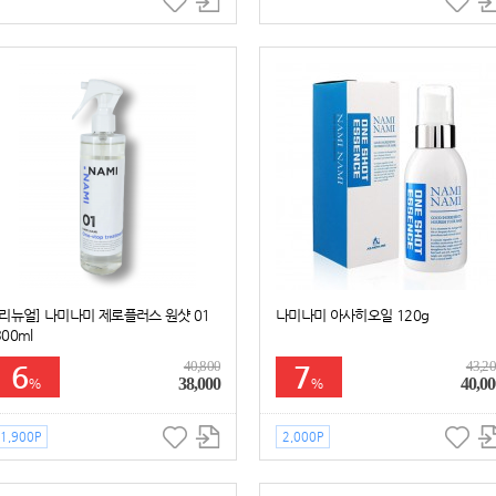
[리뉴얼] 나미나미 제로플러스 원샷 01
나미나미 아사히오일 120g
300ml
40,800
43,2
6
7
38,000
40,00
%
%
1,900P
2,000P