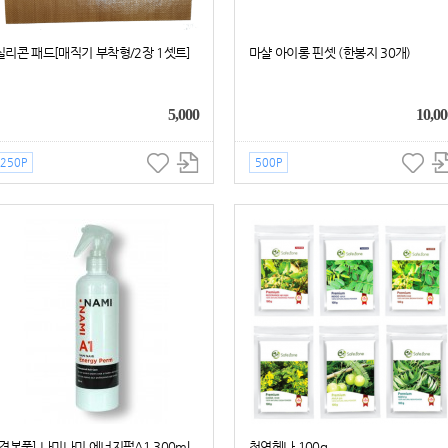
실리콘 패드[매직기 부착형/2장 1셋트]
마샬 아이롱 핀셋 (한봉지 30개)
5,000
10,00
250P
500P
[견본품] 나미나미 에너지펌A1 300ml
천연헤나 100g