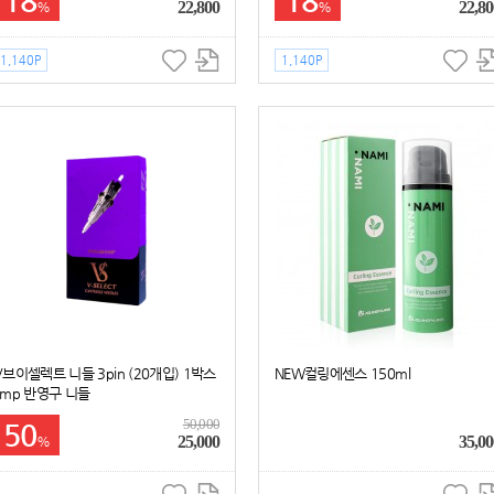
18
18
22,800
22,80
%
%
1,140P
1,140P
V브이셀렉트 니들 3pin (20개입) 1박스
NEW컬링에센스 150ml
smp 반영구 니들
50,000
50
25,000
35,00
%