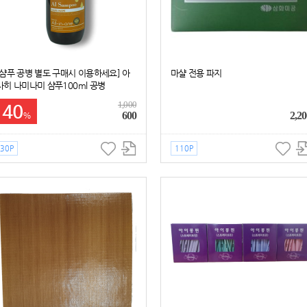
[샴푸 공병 별도 구매시 이용하세요] 아
마샬 전용 파지
사히 나미나미 샴푸100ml 공병
1,000
40
600
2,20
%
30P
110P