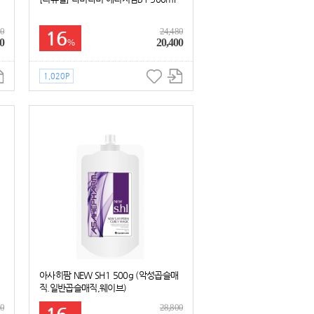
00
24,480
16
0
20,400
%
1,020P
디
아사히팜 NEW SH1 500g (악성곱슬매
직.일반곱슬매직,웨이브)
00
28,800