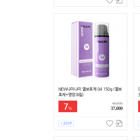
NEW나미나미 열보호제 04 150g (열보
호제+영양크림)
40,000
7
37,000
%
1,850P