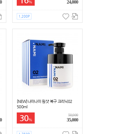
16
0
24,000
%
1,200P
[NEW]나미나미 원샷 복구 크리닉02
500ml
50,000
30
0
35,000
%