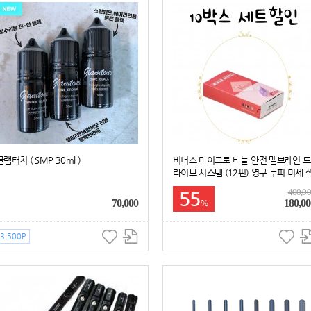
글램터치 ( SMP 30ml )
비너스 마이크로 바늘 안전 멤브레인 드
라이브 시스템 (12핀) 영구 두피 미세 
소 침착 니들 10박스세트할인
400,0
55
70,000
180,00
%
3,500P