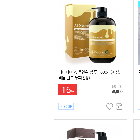
나미나미 AI 올인원 샴푸 1000g (지성.
비듬.탈모 두피전용)
69,600
16
58,000
%
2,900P