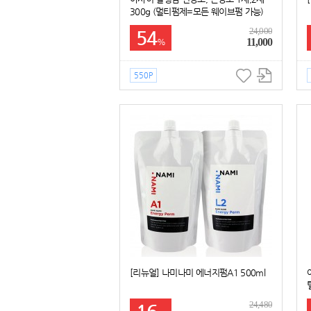
300g (멀티펌제=모든 웨이브펌 가능)
24,000
54
11,000
%
550P
[리뉴얼] 나미나미 에너지펌A1 500ml
24,480