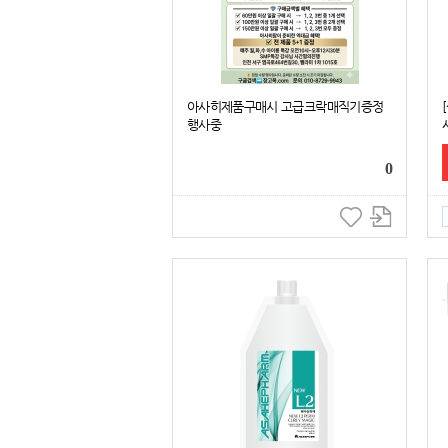
아사히제품구매시 고급크락매직기증정
행사중
0