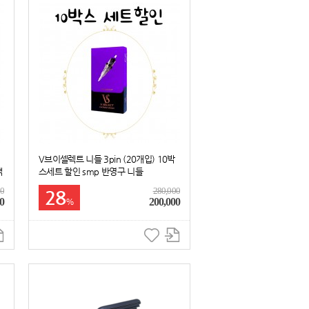
V브이셀렉트 니들 3pin (20개입) 10박
색
스세트 할인 smp 반영구 니들
00
280,000
28
0
200,000
%