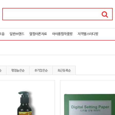
모음
일반브랜드
열펌이론자료
아이롱펌작품방
지역별스터디방
순
평점높은순
후기많은순
최근등록순